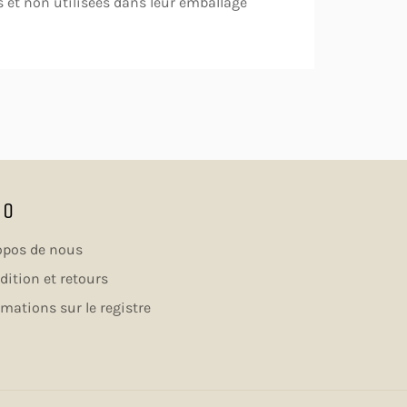
et non utilisées dans leur emballage
FO
opos de nous
dition et retours
rmations sur le registre
RE