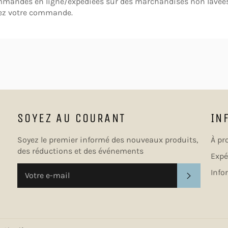
mmandes en ligne/expédiées sur des marchandises non lavées 
vez votre commande.
SOYEZ AU COURANT
IN
Soyez le premier informé des nouveaux produits,
À pr
des réductions et des événements
Expé
Info
S'INSCRI