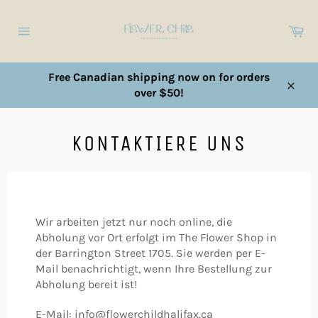
Direkt
zum
Ei
Inhalt
Seitennavigation
Free Canadian shipping now on for orders
over $50!
Schl
KONTAKTIERE UNS
Wir arbeiten jetzt nur noch online, die
Abholung vor Ort erfolgt im The Flower Shop in
der Barrington Street 1705. Sie werden per E-
Mail benachrichtigt, wenn Ihre Bestellung zur
Abholung bereit ist!
E-Mail: info@flowerchildhalifax.ca