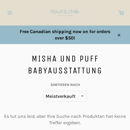
Direkt
zum
Ei
Inhalt
Seitennavigation
Free Canadian shipping now on for orders
over $50!
Schl
MISHA UND PUFF
BABYAUSSTATTUNG
SORTIEREN NACH
Es tut uns leid, aber Ihre Suche nach Produkten hat keine
Treffer ergeben.