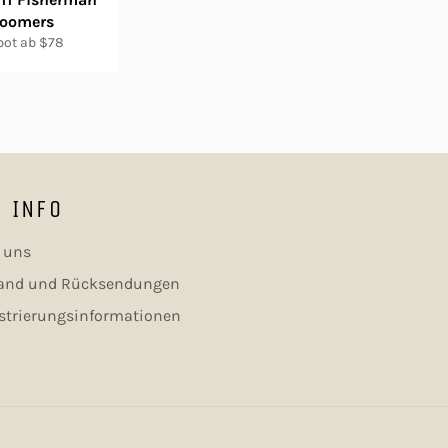
loomers
bot ab $78
E INFO
 uns
sand und Rücksendungen
strierungsinformationen
REN