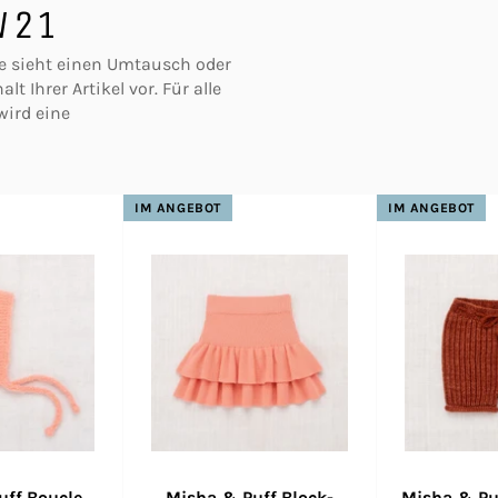
W21
ie sieht einen Umtausch oder
t Ihrer Artikel vor. Für alle
wird eine
IM ANGEBOT
IM ANGEBOT
uff Boucle
Misha & Puff Block-
Misha & Pu