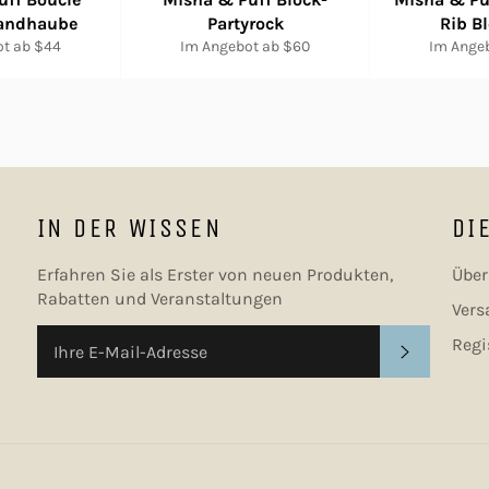
andhaube
Partyrock
Rib B
t ab $44
Im Angebot ab $60
Im Ange
IN DER WISSEN
DI
Erfahren Sie als Erster von neuen Produkten,
Über
Rabatten und Veranstaltungen
Ver
Regi
ABONNIE