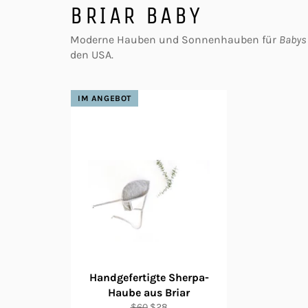
BRIAR BABY
Moderne Hauben und Sonnenhauben für
Babys
den USA.
IM ANGEBOT
Handgefertigte Sherpa-
Haube aus Briar
Normaler
Sonderpreis
$60
$28